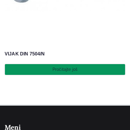
VIJAK DIN 7504/N
Pročitajte još
Meni