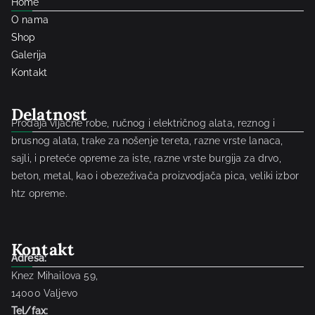
Home
O nama
Shop
Galerija
Kontakt
Delatnost
Prodaja vijačne robe, ručnog i električnog alata, reznog i
brusnog alata, trake za nošenje tereta, razne vrste lanaca,
sajli, i preteće opreme za iste, razne vrste burgija za drvo,
beton, metal, kao i obezeživača proizvodjača pica, veliki izbor
htz opreme.
Kontakt
Adresa:
Knez Mihailova 59,
14000 Valjevo
Tel/fax: