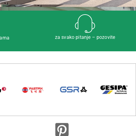
za svako pitanje – pozovite
 nama