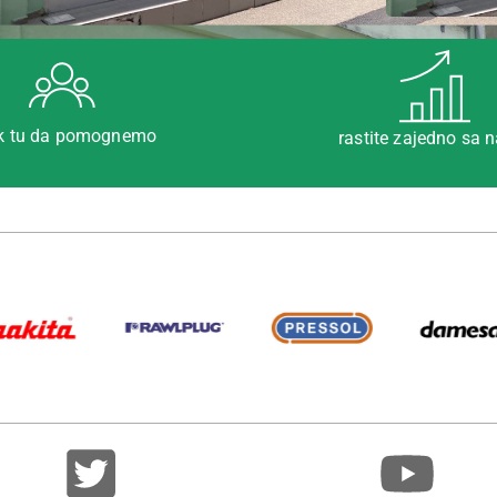
k tu da pomognemo
rastite zajedno sa