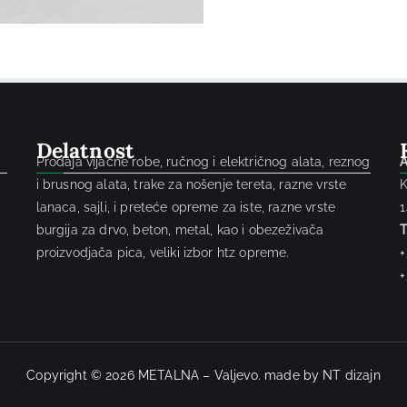
Delatnost
Prodaja vijačne robe, ručnog i električnog alata, reznog
A
i brusnog alata, trake za nošenje tereta, razne vrste
K
lanaca, sajli, i preteće opreme za iste, razne vrste
1
burgija za drvo, beton, metal, kao i obezeživača
T
proizvodjača pica, veliki izbor htz opreme.
+
+
Copyright © 2026
METALNA – Valjevo
. made by
NT dizajn