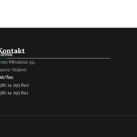
Kontakt
dresa:
nez Mihailova 59,
4000 Valjevo
el/fax:
381 14 293 840
381 14 293 841