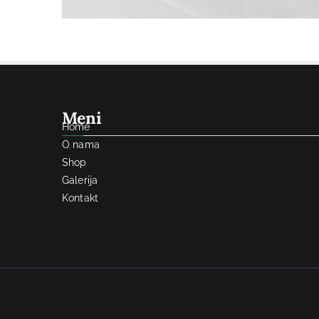
Meni
Home
O nama
Shop
Galerija
Kontakt