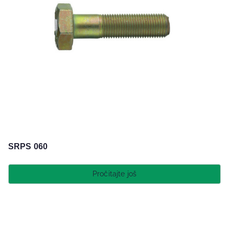
SRPS 060
Pročitajte još