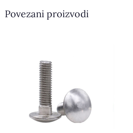
Povezani proizvodi